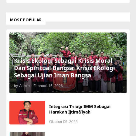
MOST POPULAR
Krisis Ekologi Sebagai Krisis Moral
Dan Spiritual Bangsa: Krisis Ekologi
Sebagai Ujian Iman Bangsa
by
Admin
-
Februari 15, 2026
Integrasi Trilogi IMM Sebagai
Harakah Ijtimā‘iyah
Oktober 06, 2025