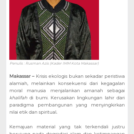
5
0
%
O
f
f
Penulis : Rusman Azis (Kader IMM Kota Makassar)
Makassar
–
Krisis ekologis bukan sekadar peristiwa
alamiah, melainkan konsekuensi dari kegagalan
moral manusia menjalankan amanah sebagai
khalifah
di bumi. Kerusakan lingkungan lahir dari
paradigma pembangunan yang menyingkirkan
nilai etik dan spiritual
.
Kemajuan material yang tak terkendali justru
berujung pada degradasi alam dan ketimpangan